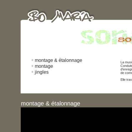
montage & étalonnage
La musi
montage
Condui
d'enreg
jingles
de commu
Elle tra
montage & étalonnage